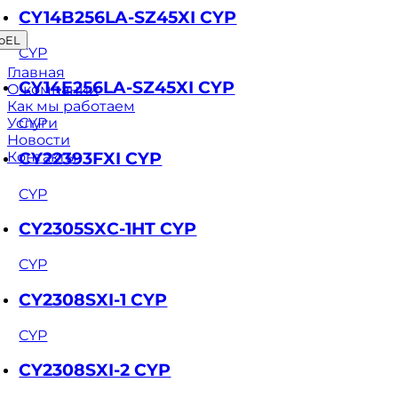
CY14B256LA-SZ45XI CYP
oEL
CYP
Главная
CY14E256LA-SZ45XI CYP
О компании
Как мы работаем
Услуги
CYP
Новости
CY22393FXI CYP
Контакты
CYP
CY2305SXC-1HT CYP
CYP
CY2308SXI-1 CYP
CYP
CY2308SXI-2 CYP