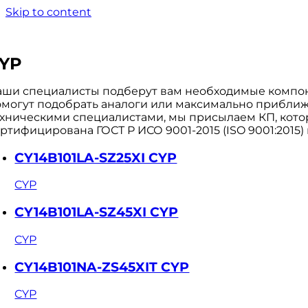
Skip to content
YP
аши специалисты подберут вам необходимые компоне
омогут подобрать аналоги или максимально приближе
ехническими специалистами, мы присылаем КП, кото
ртифицирована ГОСТ Р ИСО 9001-2015 (ISO 9001:2015)
CY14B101LA-SZ25XI CYP
CYP
CY14B101LA-SZ45XI CYP
CYP
CY14B101NA-ZS45XIT CYP
CYP