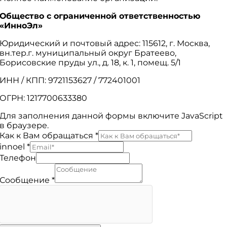
Общество с ограниченной ответственностью
«ИнноЭл»
Юридический и почтовый адрес: 115612, г. Москва,
вн.тер.г. муниципальный округ Братеево,
Борисовские пруды ул., д. 18, к. 1, помещ. 5/1
ИНН / КПП: 9721153627 / 772401001
ОГРН: 1217700633380
Для заполнения данной формы включите JavaScript
в браузере.
Как к Вам обращаться
*
innoel
*
Телефон
Сообщение
*