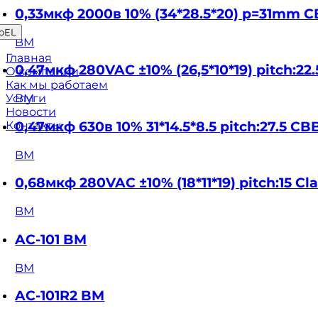
0,33мкф 2000в 10% (34*28.5*20) p=31mm 
oEL
BM
Главная
0,47мкф 280VAC ±10% (26,5*10*19) pitch:2
О компании
Как мы работаем
Услуги
BM
Новости
0,47мкф 630в 10% 31*14.5*8.5 pitch:27.5 
Контакты
BM
0,68мкф 280VAC ±10% (18*11*19) pitch:15 
BM
AC-101 BM
BM
AC-101R2 BM