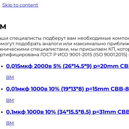
Skip to content
BM
аши специалисты подберут вам необходимые компоне
омогут подобрать аналоги или максимально приближе
ехническими специалистами, мы присылаем КП, кото
ртифицирована ГОСТ Р ИСО 9001-2015 (ISO 9001:2015)
0,015мкф 2000в 5% (26*14.5*9) p=20mm C
BM
0,01мкф 1000в 10% (19*13*8) p=15mm CBB-
BM
0,1мкф 1000в 10% (34*15.5*8.5) p=31mm C
BM