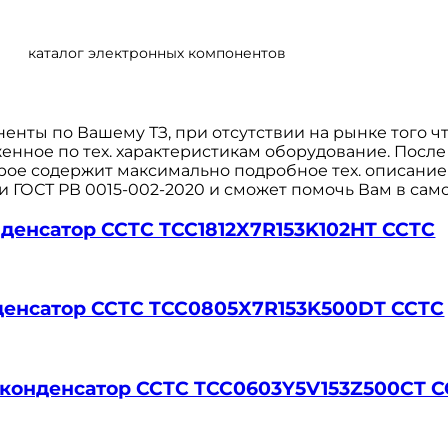
каталог электронных компонентов
нты по Вашему ТЗ, при отсутствии на рынке того 
нное по тех. характеристикам оборудование. После
рое содержит максимально подробное тех. описание
 и ГОСТ РВ 0015-002-2020 и сможет помочь Вам в сам
онденсатор CCTC TCC1812X7R153K102HT CCTC
онденсатор CCTC TCC0805X7R153K500DT CCTC
ер.конденсатор CCTC TCC0603Y5V153Z500CT 