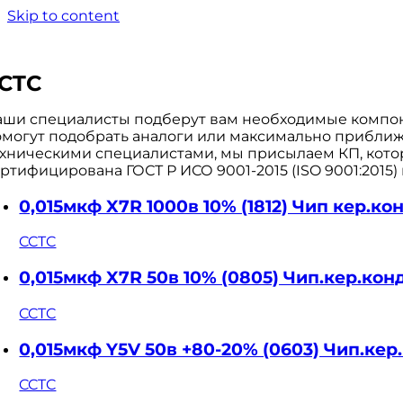
Skip to content
CTC
аши специалисты подберут вам необходимые компоне
омогут подобрать аналоги или максимально приближе
ехническими специалистами, мы присылаем КП, кото
ртифицирована ГОСТ Р ИСО 9001-2015 (ISO 9001:2015)
0,015мкф X7R 1000в 10% (1812) Чип кер.к
CCTC
0,015мкф X7R 50в 10% (0805) Чип.кер.к
CCTC
0,015мкф Y5V 50в +80-20% (0603) Чип.к
CCTC