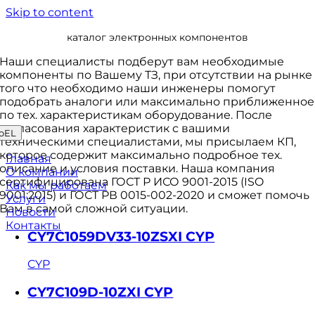
Skip to content
каталог электронных компонентов
Наши специалисты подберут вам необходимые
компоненты по Вашему ТЗ, при отсутствии на рынке
того что необходимо наши инженеры помогут
подобрать аналоги или максимально приближенное
по тех. характеристикам оборудование. После
согласования характеристик с вашими
oEL
техническими специалистами, мы присылаем КП,
которое содержит максимально подробное тех.
Главная
описание и условия поставки. Наша компания
О компании
сертифицирована ГОСТ Р ИСО 9001-2015 (ISO
Как мы работаем
9001:2015) и ГОСТ РВ 0015-002-2020 и сможет помочь
Услуги
Вам в самой сложной ситуации.
Новости
Контакты
CY7C1059DV33-10ZSXI CYP
CYP
CY7C109D-10ZXI CYP