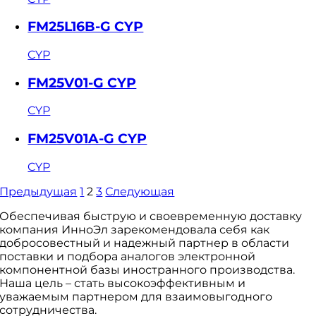
FM25L16B-G CYP
CYP
FM25V01-G CYP
CYP
FM25V01A-G CYP
CYP
Предыдущая
1
2
3
Следующая
Обеспечивая быструю и своевременную доставку
компания ИнноЭл зарекомендовала себя как
добросовестный и надежный партнер в области
поставки и подбора аналогов электронной
компонентной базы иностранного производства.
Наша цель – стать высокоэффективным и
уважаемым партнером для взаимовыгодного
сотрудничества.