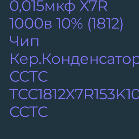
0,015мкф X7R
Контакты
1000в 10% (1812)
Чип
Кер.конденсато
CCTC
TCC1812X7R153K1
CCTC