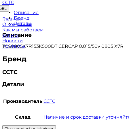
CCTC
oEL
Описание
Бренд
Главная
Детали
О компании
Как мы работаем
Описание
Услуги
Новости
Контакты
TCC0805X7R153K500DT CERCAP 0.015/50v 0805 X7R
Бренд
CCTC
Детали
Производитель
CCTC
Склад
Наличие и срок доставки уточняйт
Close product quick view
×