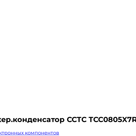
п.кер.конденсатор CCTC TCC0805X7
ктронных компонентов